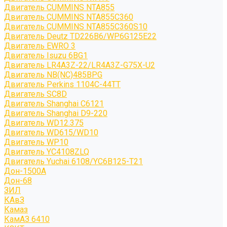
Двигатель CUMMINS NTA855
Двигатель CUMMINS NTA855C360
Двигатель CUMMINS NTA855C360S10
Двигатель Deutz TD226B6/WP6G125E22
Двигатель EWRO 3
Двигатель Isuzu 6BG1
Двигатель LR4A3Z-22/LR4A3Z-G75X-U2
Двигатель NB(NC)485BPG
Двигатель Perkins 1104C-44TT
Двигатель SC8D
Двигатель Shanghai C6121
Двигатель Shanghai D9-220
Двигатель WD12.375
Двигатель WD615/WD10
Двигатель WP10
Двигатель YC4108ZLQ
Двигатель Yuchai 6108/YC6B125-T21
Дон-1500А
Дон-68
ЗИЛ
КАвЗ
Камаз
КамАЗ 6410