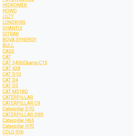
HIDROMEK
HOWO
LGZT
LONGKING
SHANTUI
SITRAK
BOVA SYNERGY
BULL
CASE
CAT
CAT 3406E&amp;C15
CAT 428
CAT D10
CAT D4
CAT D5
CAT M318D
CATERPILLAR
CATERPILLAR C9
Caterpillar D7G
CATERPILLAR D9R
Caterpillar H63
Caterpillar H70
CDLG 936