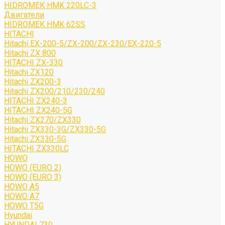
HIDROMEK HMK 220LC-3
Двигатели
HIDROMEK HMK 62SS
HITACHI
Hitachi EX-200-5/ZX-200/ZX-230/EX-220-5
Hitachi ZX 800
HITACHI ZX-330
Hitachi ZX120
Hitachi ZX200-3
Hitachi ZX200/210/230/240
HITACHI ZX240-3
HITACHI ZX240-5G
Hitachi ZX270/ZX330
Hitachi ZX330-3G/ZX330-5G
Hitachi ZX330-5G
HITACHI ZX330LC
HOWO
HOWO (EURO 2)
HOWO (EURO 3)
HOWO A5
HOWO A7
HOWO T5G
Hyundai
HYUNDAI 730