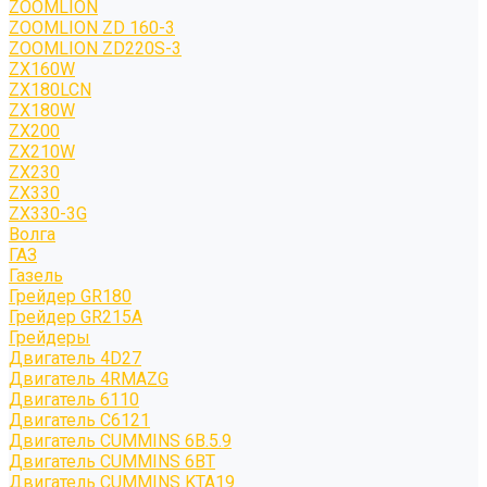
ZOOMLION
ZOOMLION ZD 160-3
ZOOMLION ZD220S-3
ZX160W
ZX180LCN
ZX180W
ZX200
ZX210W
ZX230
ZX330
ZX330-3G
Волга
ГАЗ
Газель
Грейдер GR180
Грейдер GR215A
Грейдеры
Двигатель 4D27
Двигатель 4RMAZG
Двигатель 6110
Двигатель C6121
Двигатель CUMMINS 6B.5.9
Двигатель CUMMINS 6BT
Двигатель CUMMINS KTA19