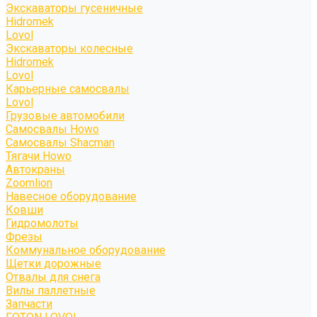
Экскаваторы гусеничные
Hidromek
Lovol
Экскаваторы колесные
Hidromek
Lovol
Карьерные самосвалы
Lovol
Грузовые автомобили
Самосвалы Howo
Самосвалы Shacman
Тягачи Howo
Автокраны
Zoomlion
Навесное оборудование
Ковши
Гидромолоты
Фрезы
Коммунальное оборудование
Щетки дорожные
Отвалы для снега
Вилы паллетные
Запчасти