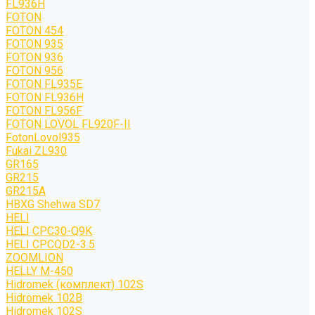
FL936H
FOTON
FOTON 454
FOTON 935
FOTON 936
FOTON 956
FOTON FL935E
FOTON FL936H
FOTON FL956F
FOTON LOVOL FL920F-II
FotonLovol935
Fukai ZL930
GR165
GR215
GR215A
HBXG Shehwa SD7
HELI
HELI CPC30-Q9K
HELI CPCQD2-3.5
ZOOMLION
HELLY M-450
Hidromek (комплект) 102S
Hidromek 102B
Hidromek 102S