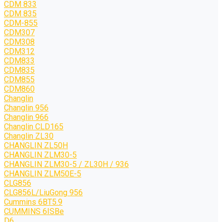
CDM 833
CDM 835
CDM-855
CDM307
CDM308
CDM312
CDM833
CDM835
CDM855
CDM860
Changlin
Changlin 956
Changlin 966
Changlin CLD165
Changlin ZL30
CHANGLIN ZL50H
CHANGLIN ZLM30-5
CHANGLIN ZLM30-5 / ZL30H / 936
CHANGLIN ZLM50E-5
CLG856
CLG856L/LiuGong 956
Cummins 6BT5.9
CUMMINS 6ISBe
D6