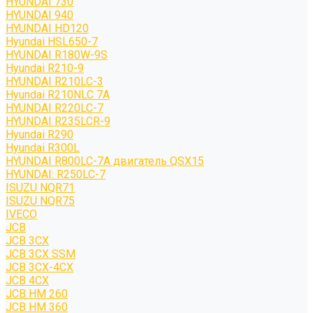
HYUNDAI 730
HYUNDAI 940
HYUNDAI HD120
Hyundai HSL650-7
HYUNDAI R180W-9S
Hyundai R210-9
HYUNDAI R210LC-3
Hyundai R210NLC 7A
HYUNDAI R220LC-7
HYUNDAI R235LCR-9
Hyundai R290
Hyundai R300L
HYUNDAI R800LC-7A двигатель QSX15
HYUNDAI: R250LC-7
ISUZU NQR71
ISUZU NQR75
IVECO
JCB
JCB 3CX
JCB 3CX SSM
JCB 3CX-4CX
JCB 4CX
JCB HM 260
JCB HM 360