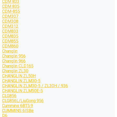
CDM 833
CDM 835
CDM-855
CDM307
CDM308
CDM312
CDM833
CDM835
CDM855
CDM860
Changlin
Changlin 956
Changlin 966
Changlin CLD165
Changlin ZL30
CHANGLIN ZL50H
CHANGLIN ZLM30-5
CHANGLIN ZLM30-5 / ZL30H / 936
CHANGLIN ZLM50E-5
CLG856
CLG856L/LiuGong 956
Cummins 6BT5.9
CUMMINS 6ISBe
D6