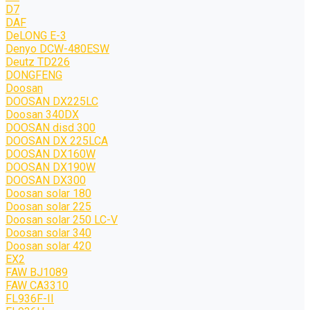
D7
DAF
DeLONG Е-3
Denyo DCW-480ESW
Deutz TD226
DONGFENG
Doosan
DOOSAN DX225LC
Doosan 340DX
DOOSAN disd 300
DOOSAN DX 225LCA
DOOSAN DX160W
DOOSAN DX190W
DOOSAN DX300
Doosan solar 180
Doosan solar 225
Doosan solar 250 LC-V
Doosan solar 340
Doosan solar 420
EX2
FAW BJ1089
FAW CA3310
FL936F-II