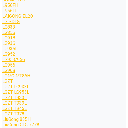
L956FH
L956FL
LAIGONG ZL20
LG SDLG
LG833
LG855
LG918
LG936
LG936L
LG952
LG953/956
LG956
LG968
LGMG MT86H
LGZT
LGZT LG933L
LGZT LG953L
LGZT T933L
LGZT T939L
LGZT T945L
LGZT T978L
LiuGong 835H
LiuGong CLG 777A