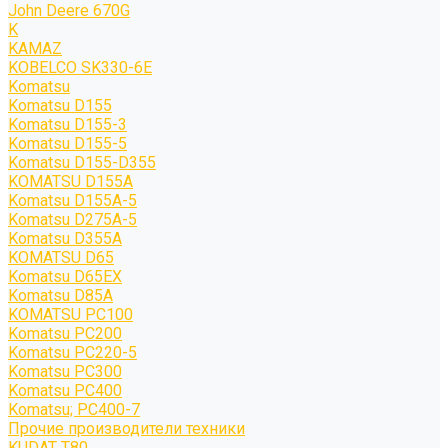
John Deere 670G
K
KAMAZ
KOBELCO SK330-6E
Komatsu
Komatsu D155
Komatsu D155-3
Komatsu D155-5
Komatsu D155-D355
KOMATSU D155A
Komatsu D155A-5
Komatsu D275A-5
Komatsu D355A
KOMATSU D65
Komatsu D65EX
Komatsu D85A
KOMATSU PC100
Komatsu PC200
Komatsu PC220-5
Komatsu PC300
Komatsu PC400
Komatsu; PC400-7
Прочие производители техники
KUDAT T80