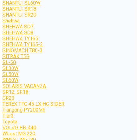
SHANTUI SL60W
SHANTUI SR18
SHANTUI SR20
Shehwa
SHEHWA SD7
SHEHWA SD8
SHEHWA TY165
SHEHWA TY165-2
SINOMACH T80-3
SITRAK T5G
SL-50
SL30W
SL50W
SL60W
SOLARIS VACANZA
SR12. SR18
SR20
TEREX TFC 45 LX HC SIDER
Tiangong PY200Mh
Tier3
Toyota
VOLVO HB-440
Wbest MG 220
WBEST MG180