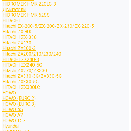
HIDROMEK HMK 220LC-3
Двигатели
HIDROMEK HMK 62SS
HITACHI
Hitachi EX-200-5/ZX-200/ZX-230/EX-220-5
Hitachi ZX 800
HITACHI ZX-330
Hitachi ZX120
Hitachi ZX200-3
Hitachi ZX200/210/230/240
HITACHI ZX240-3
HITACHI ZX240-5G
Hitachi ZX270/ZX330
Hitachi ZX330-3G/ZX330-5G
Hitachi ZX330-5G
HITACHI ZX330LC
HOWO
HOWO (EURO 2)
HOWO (EURO 3)
HOWO A5
HOWO A7
HOWO T5G
Hyundai