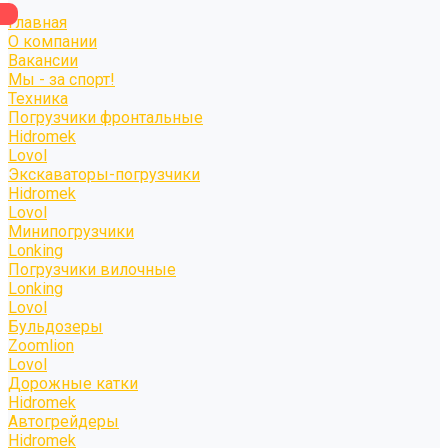
Главная
О компании
Вакансии
Мы - за спорт!
Техника
Погрузчики фронтальные
Hidromek
Lovol
Экскаваторы-погрузчики
Hidromek
Lovol
Минипогрузчики
Lonking
Погрузчики вилочные
Lonking
Lovol
Бульдозеры
Zoomlion
Lovol
Дорожные катки
Hidromek
Автогрейдеры
Hidromek