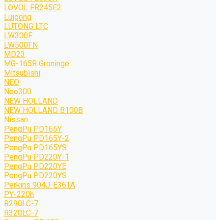
LOVOL FR245E2
Luigong
LUTONG LTC
LW300F
LW500FN
MD23
MG-165R Groninge
Mitsubishi
NEO
Neo300
NEW HOLLAND
NEW HOLLAND B100B
Nissan
PengPu PD165Y
PengPu PD165Y-2
PengPu PD165YS
PengPu PD220Y-1
PengPu PD220YE
PengPu PD220YS
Perkins 904J-E36TA
PY-220h
R290LC-7
R320LC-7