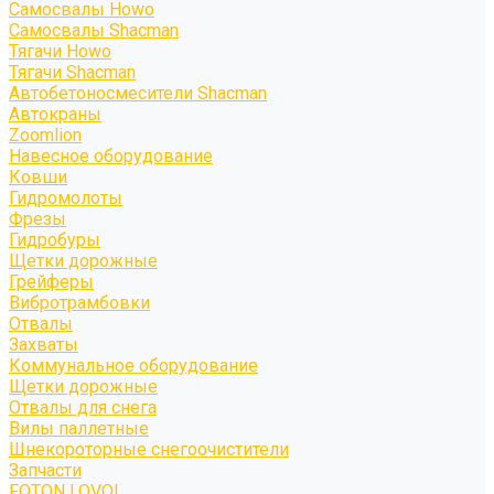
Самосвалы Howo
Самосвалы Shacman
Тягачи Howo
Тягачи Shacman
Автобетоносмесители Shacman
Автокраны
Zoomlion
Навесное оборудование
Ковши
Гидромолоты
Фрезы
Гидробуры
Щетки дорожные
Грейферы
Вибротрамбовки
Отвалы
Захваты
Коммунальное оборудование
Щетки дорожные
Отвалы для снега
Вилы паллетные
Шнекороторные снегоочистители
Запчасти
FOTON LOVOL