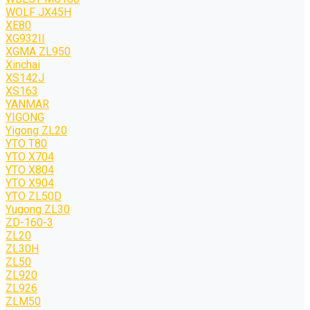
WOLF JХ45H
XE80
XG932II
XGMA ZL950
Xinchai
XS142J
XS163
YANMAR
YIGONG
Yigong ZL20
YTO T80
YTO X704
YTO X804
YTO X904
YTO ZL50D
Yugong ZL30
ZD-160-3
ZL20
ZL30H
ZL50
ZL920
ZL926
ZLM50