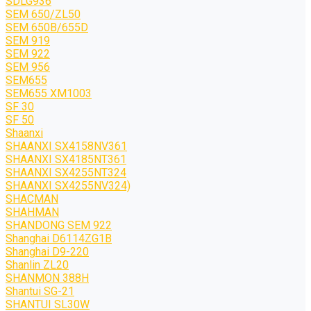
SDLG936
SEM 650/ZL50
SEM 650B/655D
SEM 919
SEM 922
SEM 956
SEM655
SEM655 XM1003
SF 30
SF 50
Shaanxi
SHAANXI SX4158NV361
SHAANXI SX4185NT361
SHAANXI SX4255NT324
SHAANXI SX4255NV324)
SHACMAN
SHAHMAN
SHANDONG SEM 922
Shanghai D6114ZG1B
Shanghai D9-220
Shanlin ZL20
SHANMON 388H
Shantui SG-21
SHANTUI SL30W