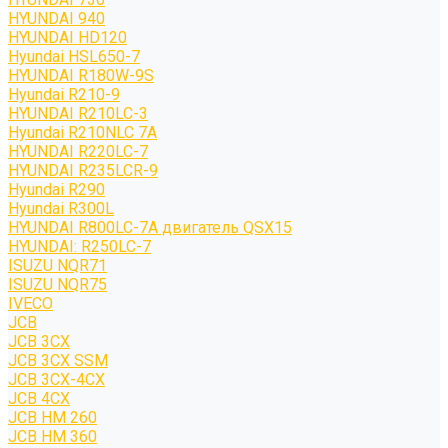
HYUNDAI 940
HYUNDAI HD120
Hyundai HSL650-7
HYUNDAI R180W-9S
Hyundai R210-9
HYUNDAI R210LC-3
Hyundai R210NLC 7A
HYUNDAI R220LC-7
HYUNDAI R235LCR-9
Hyundai R290
Hyundai R300L
HYUNDAI R800LC-7A двигатель QSX15
HYUNDAI: R250LC-7
ISUZU NQR71
ISUZU NQR75
IVECO
JCB
JCB 3CX
JCB 3CX SSM
JCB 3CX-4CX
JCB 4CX
JCB HM 260
JCB HM 360