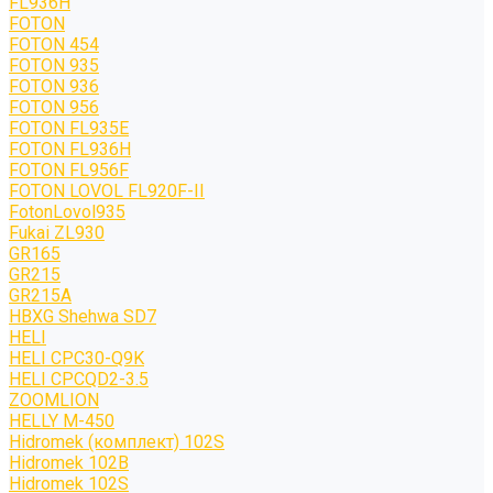
FL936H
FOTON
FOTON 454
FOTON 935
FOTON 936
FOTON 956
FOTON FL935E
FOTON FL936H
FOTON FL956F
FOTON LOVOL FL920F-II
FotonLovol935
Fukai ZL930
GR165
GR215
GR215A
HBXG Shehwa SD7
HELI
HELI CPC30-Q9K
HELI CPCQD2-3.5
ZOOMLION
HELLY M-450
Hidromek (комплект) 102S
Hidromek 102B
Hidromek 102S