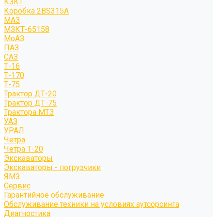
КЗКТ
Коробка 2BS315A
МАЗ
МЗКТ-65158
МоАЗ
ПАЗ
САЗ
Т-16
Т-170
Т-75
Трактор ДТ-20
Трактор ДТ-75
Трактора МТЗ
УАЗ
УРАЛ
Четра
Четра Т-20
Экскаваторы
Экскаваторы - погрузчики
ЯМЗ
Сервис
Гарантийное обслуживание
Обслуживание техники на условиях аутсорсинга
Диагностика