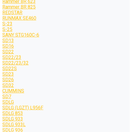
Rammer BR 623
Rammer BR 825
REDSTAR
RUNMAX SE460
S-23
S-25
SANY STG160C-6
SD13
SD16
SD22
SD22/23
SD22/23/32
SD22S
SD23
SD26
SD32
CUMMINS
SD7
SDLG
SDLG (LGZT) L956F
SDLG 853
SDLG 933
SDLG 933L
SDLG 936