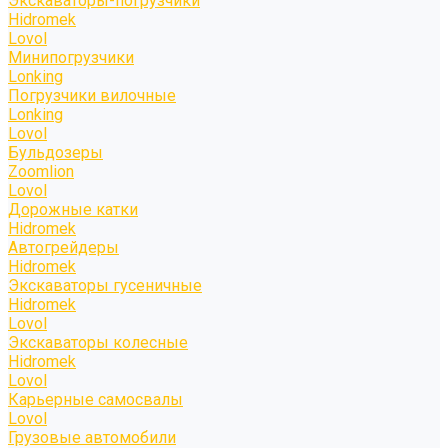
Экскаваторы-погрузчики
Hidromek
Lovol
Минипогрузчики
Lonking
Погрузчики вилочные
Lonking
Lovol
Бульдозеры
Zoomlion
Lovol
Дорожные катки
Hidromek
Автогрейдеры
Hidromek
Экскаваторы гусеничные
Hidromek
Lovol
Экскаваторы колесные
Hidromek
Lovol
Карьерные самосвалы
Lovol
Грузовые автомобили