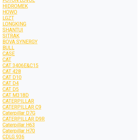
FOTON LOVOL
HIDROMEK
HOWO
LGZT
LONGKING
SHANTUI
SITRAK
BOVA SYNERGY
BULL
CASE
CAT
CAT 3406E&C15
CAT 428
CAT D10
CAT D4
CAT D5
CAT M318D
CATERPILLAR
CATERPILLAR C9
Caterpillar D7G
CATERPILLAR D9R
Caterpillar H63
Caterpillar H70
CDLG 936