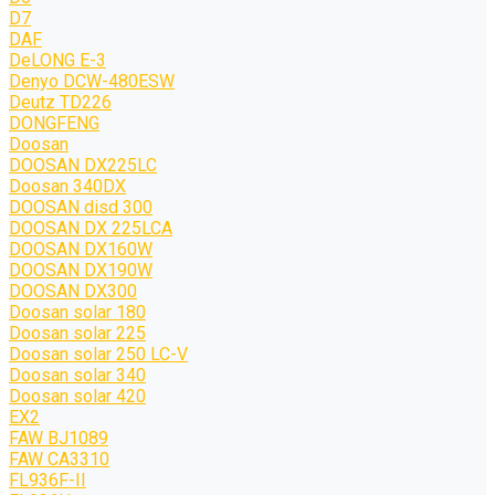
D7
DAF
DeLONG Е-3
Denyo DCW-480ESW
Deutz TD226
DONGFENG
Doosan
DOOSAN DX225LC
Doosan 340DX
DOOSAN disd 300
DOOSAN DX 225LCA
DOOSAN DX160W
DOOSAN DX190W
DOOSAN DX300
Doosan solar 180
Doosan solar 225
Doosan solar 250 LC-V
Doosan solar 340
Doosan solar 420
EX2
FAW BJ1089
FAW CA3310
FL936F-II